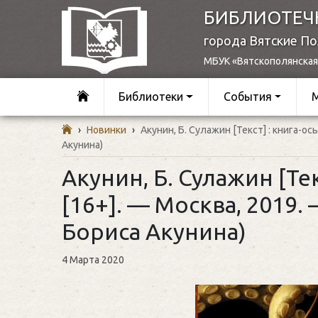
БИБЛИОТЕЧ
города Вятские П
МБУК «Вятскополянская
Библиотеки
События
›
Новинки
›
Акунин, Б. Сулажин [Текст] : книга-ос
Акунина)
Акунин, Б. Сулажин [Тек
[16+]. — Москва, 2019.
Бориса Акунина)
4 Марта 2020