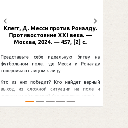
Предыдущий
Следующий
Клегг, Д. Месси против Роналду.
Рабине
Противостояние XXI века. —
: иллю
Москва, 2024. — 457, [2] с.
Москва
[2] 
Представьте себе идеальную битву на
футбольном поле, где Месси и Роналду
Погоня
соперничают лицом к лицу.
снайпер
Кто из них победит? Кто найдет верный
принадл
выход из сложной ситуации на поле и
Гретцки,
щепетильной в жизни? Кто принесет своей ...
хоккейна
сезоном Н