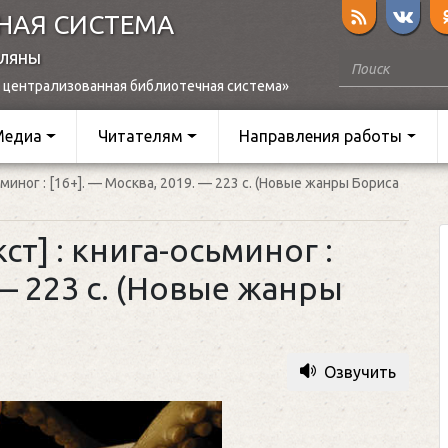
НАЯ СИСТЕМА
оляны
 централизованная библиотечная система»
Медиа
Читателям
Направления работы
ьминог : [16+]. — Москва, 2019. — 223 с. (Новые жанры Бориса
ст] : книга-осьминог :
 — 223 с. (Новые жанры
Озвучить