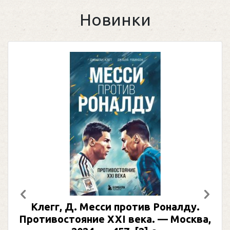
Новинки
Предыдущий
След
Клегг, Д. Месси против Роналду.
Противостояние XXI века. — Москва,