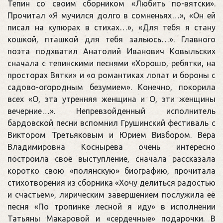
Тепин со своим сборником «Любить по-вятски».
Прочитал «Я мучился долго в сомненьях…», «Он ей
писал на купюрах в стихах…», «Для тебя я стану
кошкой, пташкой для тебя зальюсь…». Главного
поэта подхватил Анатолий Иванович Ковыльских
сначала с тепинскими песнями «Хорошо, ребятки, на
просторах Вятки» и «о романтиках лопат и бороны с
садово-огородным безумием». Конечно, покорила
всех «О, эта утренняя женщина и О, эти женщины
вечерние…». Непревзойденный исполнитель
бардовской песни вспомнил Грушинский фестиваль с
Виктором Третьяковым и Юрием Визбором. Вера
Владимировна Коснырева очень интересно
построила своё выступление, сначала рассказала
коротко свою «полянскую» биографию, прочитала
стихотворения из сборника «Хочу делиться радостью
и счастьем», лирическим завершением послужила её
песня «По тропинке лесной я иду» в исполнении
Татьяны Макаровой и «сердечные» подарочки. В