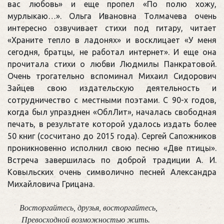
вас любовь» и еще пропел «По полю хожу,
мурлыкаю…». Ольга Ивановна Толмачева очень
интересно озвучивает стихи под гитару, читает
«Храните тепло в ладонях» и восклицает «У меня
сегодня, братцы, не работал интернет». И еще она
прочитала стихи о любви Людмилы Панкратовой.
Очень трогательно вспоминал Михаил Сидорович
Зайцев свою издательскую деятельность и
сотрудничество с местными поэтами. С 90-х годов,
когда был упразднен «ОблЛит», началась свободная
печать, в результате которой удалось издать более
50 книг (сосчитано до 2015 года). Сергей Сапожников
проникновенно исполнил свою песню «Две птицы».
Встреча завершилась по доброй традиции А. И.
Ковыльских очень символично песней Александра
Михайловича Грицана.
Восторгайтесь, друзья, восторгайтесь,
 Превосходной возможностью жить.