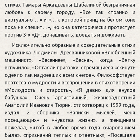
стихах Тамары Аркадьевны Шабалиной безграничная
любовь к своему городу, «Все так странно и
виртуально …» и «… к которой принц на белом коне
пока не спешит…», но она категорически протестует
против 3-х «Д»: донашивать, доедать и доживать.
Исключительно образные и созерцательные стихи
художника Людмилы Дресвянниковой «Влюбленный
машинист», «Весеннее», «Весна», когда «Вятку
вспучило», «Оттаяли пригорки, стремящиеся «скинуть
одеяло так надоевших всем снегов». Философствует
поэтесса о мудрости и всепрощении в стихотворении
«Молодость и старость», «Я давно для внуков
бабушка». Очень артистичный, жизнерадостный
Анатолий Иванович Тюрин, стихотворец с 1999 года,
издал 2 сборника «Записки мыслей, меня
посещающих» и «Чувства жизни», а женщинам
пожелал, «чтоб в любое время года очарованием
была», «признаний теплых и ответных», «Посещала