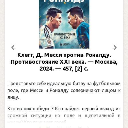
Предыдущий
След
Клегг, Д. Месси против Роналду.
Противостояние XXI века. — Москва,
2024. — 457, [2] с.
Представьте себе идеальную битву на футбольном
поле, где Месси и Роналду соперничают лицом к
лицу.
Кто из них победит? Кто найдет верный выход из
сложной ситуации на поле и щепетильной в
жизни? Кто принесет своей ...