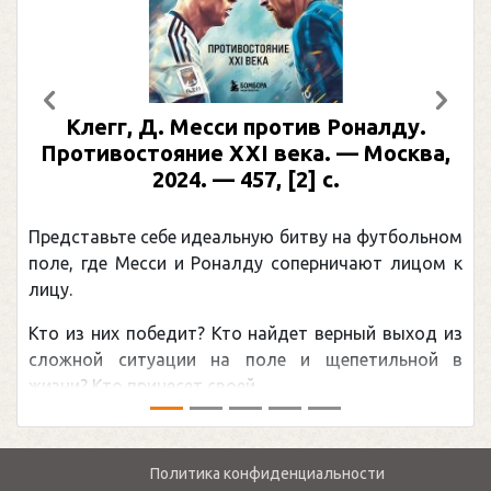
Предыдущий
След
Клегг, Д. Месси против Роналду.
Противостояние XXI века. — Москва,
2024. — 457, [2] с.
Представьте себе идеальную битву на футбольном
поле, где Месси и Роналду соперничают лицом к
лицу.
Кто из них победит? Кто найдет верный выход из
сложной ситуации на поле и щепетильной в
жизни? Кто принесет своей ...
Политика конфиденциальности