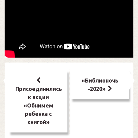
Навигация
по
«Библионочь
Присоединились
-2020»
записям
к акции
«Обнимем
ребенка с
книгой»