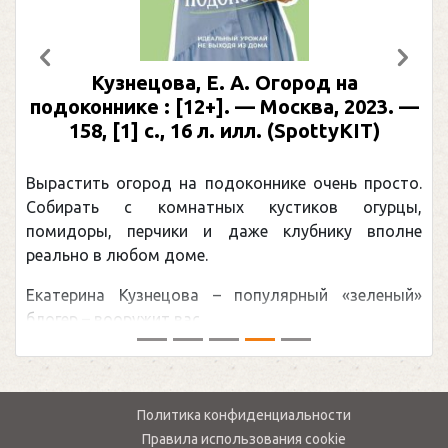
Предыдущий
След
Кузнецова, Е. А. Огород на
подоконнике : [12+]. — Москва, 2023. —
158, [1] с., 16 л. илл. (SpottyKIT)
Вырастить огород на подоконнике очень просто.
Собирать с комнатных кустиков огурцы,
помидоры, перчики и даже клубнику вполне
реально в любом доме.
Екатерина Кузнецова – популярный «зеленый»
блогер – вооружит вас ...
Политика конфиденциальности
Правила использования cookie