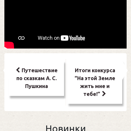
Навигация
по
Путешествие
Итоги конкурса
по сказкам А. С.
“На этой Земле
записям
Пушкина
жить мне и
тебе!”
Новинки