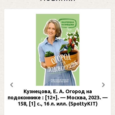
Предыдущий
След
Кузнецова, Е. А. Огород на
подоконнике : [12+]. — Москва, 2023. —
158, [1] с., 16 л. илл. (SpottyKIT)