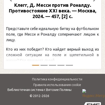
Предыдущий
След
Клегг, Д. Месси против Роналду.
Противостояние XXI века. — Москва,
2024. — 457, [2] с.
Представьте себе идеальную битву на футбольном
поле, где Месси и Роналду соперничают лицом к
лицу.
Кто из них победит? Кто найдет верный выход из
сложной ситуации на поле и щепетильной в
жизни? Кто принесет своей ...
Политика конфиденциальности
Правила использования cookie
Библиотечная система г.Вятские Поляны
© 2012-2026