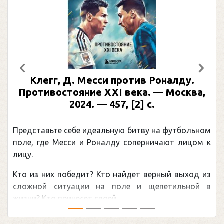
Предыдущий
След
Клегг, Д. Месси против Роналду.
Противостояние XXI века. — Москва,
2024. — 457, [2] с.
Представьте себе идеальную битву на футбольном
поле, где Месси и Роналду соперничают лицом к
лицу.
Кто из них победит? Кто найдет верный выход из
сложной ситуации на поле и щепетильной в
жизни? Кто принесет своей ...