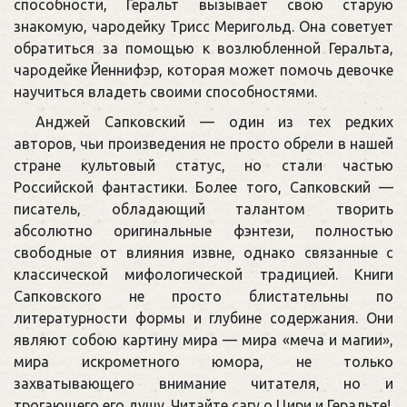
способности, Геральт вызывает свою старую
знакомую, чародейку Трисс Меригольд. Она советует
обратиться за помощью к возлюбленной Геральта,
чародейке Йеннифэр, которая может помочь девочке
научиться владеть своими способностями.
Анджей Сапковский — один из тех редких
авторов, чьи произведения не просто обрели в нашей
стране культовый статус, но стали частью
Российской фантастики. Более того, Сапковский —
писатель, обладающий талантом творить
абсолютно оригинальные фэнтези, полностью
свободные от влияния извне, однако связанные с
классической мифологической традицией. Книги
Сапковского не просто блистательны по
литературности формы и глубине содержания. Они
являют собою картину мира — мира «меча и магии»,
мира искрометного юмора, не только
захватывающего внимание читателя, но и
трогающего его душу. Читайте сагу о Цири и Геральте!