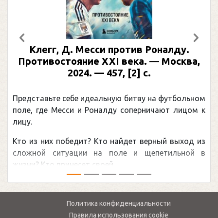
Предыдущий
След
Клегг, Д. Месси против Роналду.
Противостояние XXI века. — Москва,
2024. — 457, [2] с.
Представьте себе идеальную битву на футбольном
поле, где Месси и Роналду соперничают лицом к
лицу.
Кто из них победит? Кто найдет верный выход из
сложной ситуации на поле и щепетильной в
жизни? Кто принесет своей ...
Политика конфиденциальности
Правила использования cookie