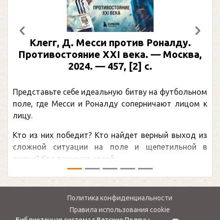
Предыдущий
След
Клегг, Д. Месси против Роналду.
Противостояние XXI века. — Москва,
2024. — 457, [2] с.
Представьте себе идеальную битву на футбольном
поле, где Месси и Роналду соперничают лицом к
лицу.
Кто из них победит? Кто найдет верный выход из
сложной ситуации на поле и щепетильной в
жизни? Кто принесет своей ...
Политика конфиденциальности
Правила использования cookie