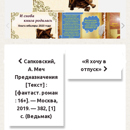
Навигация
по
Сапковский,
«Я хочу в
А. Меч
отпуск»
записям
Предназначения
[Текст] :
[фантаст. роман
: 16+]. — Москва,
2019. — 382, [1]
с. (Ведьмак)