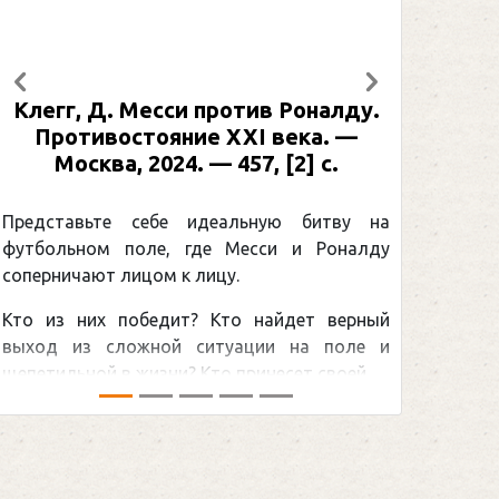
Предыдущий
Следующий
Клегг, Д. Месси против Роналду.
Рабине
Противостояние XXI века. —
: иллю
Москва, 2024. — 457, [2] с.
Москва
[2] 
Представьте себе идеальную битву на
футбольном поле, где Месси и Роналду
Погоня
соперничают лицом к лицу.
снайпер
Кто из них победит? Кто найдет верный
принадл
выход из сложной ситуации на поле и
Гретцки,
щепетильной в жизни? Кто принесет своей ...
хоккейна
сезоном Н