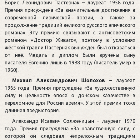
Борис Леонидович Пастернак – лауреат 1958 года.
Премия присуждена «За значительные достижения в
современной лирической поэзии, а также за
продолжение традиций великого русского эпического
романа». Эту премию связывают с антисоветским
романом «Доктор Живаго», поэтому в условиях
жёсткой травли Пастернак вынужден был отказаться
от неё. Медаль и диплом были вручены сыну
писателя Евгению лишь в 1988 году (писатель умер в
1960).
Михаил Александрович Шолохов
– лауреат
1965 года. Премия присуждена «За художественную
силу и цельность эпоса о донском казачестве в
переломное для России время». У этой премии тоже
длинная предыстория.
Александр Исаевич Солженицын – лауреат 1970
года. Премия присуждена «За нравственную силу, с
которой он следовал непреложным традициям