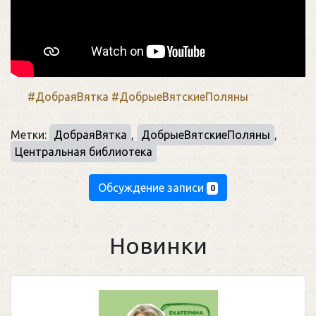
#ДобраяВятка
#ДобрыеВятскиеПоляны
Метки:
ДобраяВятка
,
ДобрыеВятскиеПоляны
,
Центральная библиотека
Обсуждение записи
0
Новинки