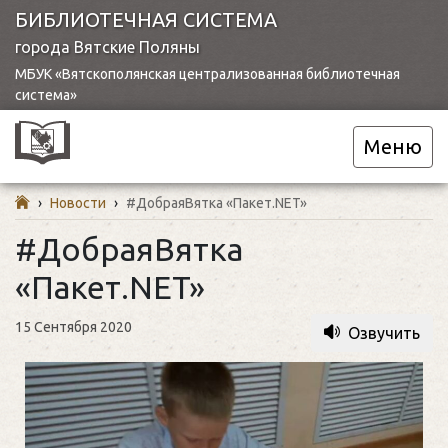
БИБЛИОТЕЧНАЯ СИСТЕМА
города Вятские Поляны
МБУК «Вятскополянская централизованная библиотечная
система»
Меню
›
Новости
›
#ДобраяВятка «Пакет.NET»
#ДобраяВятка
«Пакет.NET»
15 Сентября 2020
Озвучить