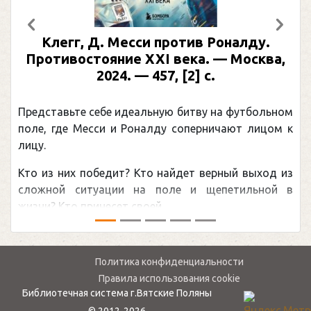
Предыдущий
След
Клегг, Д. Месси против Роналду.
Противостояние XXI века. — Москва,
2024. — 457, [2] с.
Представьте себе идеальную битву на футбольном
поле, где Месси и Роналду соперничают лицом к
лицу.
Кто из них победит? Кто найдет верный выход из
сложной ситуации на поле и щепетильной в
жизни? Кто принесет своей ...
Политика конфиденциальности
Правила использования cookie
Библиотечная система г.Вятские Поляны
© 2012-2026