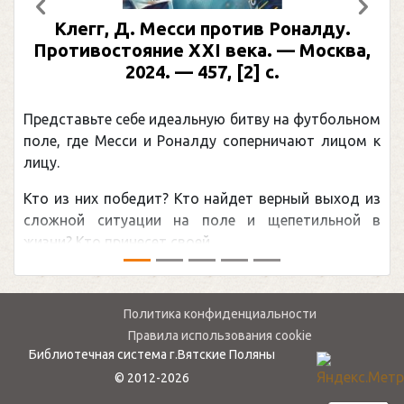
Предыдущий
След
Клегг, Д. Месси против Роналду.
Противостояние XXI века. — Москва,
2024. — 457, [2] с.
Представьте себе идеальную битву на футбольном
поле, где Месси и Роналду соперничают лицом к
лицу.
Кто из них победит? Кто найдет верный выход из
сложной ситуации на поле и щепетильной в
жизни? Кто принесет своей ...
Политика конфиденциальности
Правила использования cookie
Библиотечная система г.Вятские Поляны
© 2012-2026