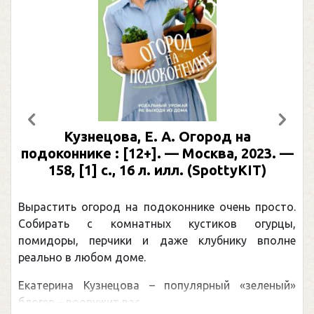
Предыдущий
След
Кузнецова, Е. А. Огород на
подоконнике : [12+]. — Москва, 2023. —
158, [1] с., 16 л. илл. (SpottyKIT)
Вырастить огород на подоконнике очень просто.
Собирать с комнатных кустиков огурцы,
помидоры, перчики и даже клубнику вполне
реально в любом доме.
Екатерина Кузнецова – популярный «зеленый»
блогер – вооружит вас ...