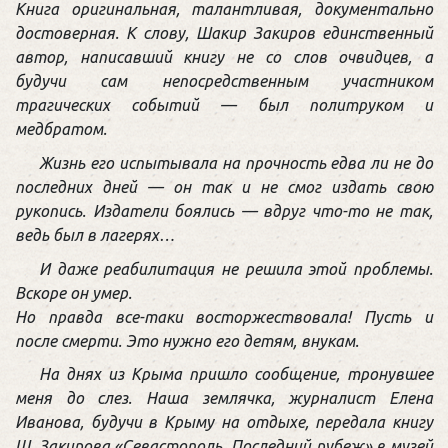
Книга оригинальная, талантливая, документально
достоверная. К слову, Шакир Закиров единственный
автор, написавший книгу не со слов очвидцев, а
будучи сам непосредственным участником
трагических событий — был политруком и
медбратом.
Жизнь его испытывала на прочность едва ли не до
последних дней — он так и не смог издать свою
рукопись. Издатели боялись — вдруг что-то не так,
ведь был в лагерях…
И даже реабилитация не решила этой проблемы.
Вскоре он умер.
Но правда все-таки восторжествовала! Пусть и
после смерти. Это нужно его детям, внукам.
На днях из Крыма пришло сообщение, тронувшее
меня до слез. Наша землячка, журналист Елена
Иванова, будучи в Крыму на отдыхе, передала книгу
Ш. Закирова «Севастополь. Последний рубеж» в музей