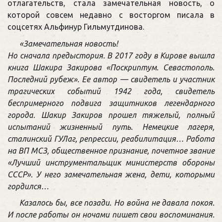
отлагательств, стала замечательная новость, о
которой совсем недавно с восторгом писала в
соцсетях Альфинур Гильмутдинова.
«Замечательная новость!
Но сначала предыстория. В 2017 году в Кирове вышла
книга Шакира Закирова «Поскриптум. Севастополь.
Последний рубеж». Ее автор — свидетель и участник
трагических событий 1942 года, свидетель
беспримерного подвига защитников легендарного
города. Шакир Закиров прошел тяжелый, полный
испытаний жизненный путь. Немецкие лагеря,
сталинский ГУЛаг, репрессии, реабилитация… Работа
на ВП МСЗ, общественное признание, почетное звание
«Лучший инструментальщик министерств обороны
СССР». У него замечательная жена, дети, которыми
гордился…
Казалось бы, все позади. Но война не давала покоя.
И после работы он ночами пишет свои воспоминания.