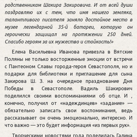
родственникам Шакира Закировича. И от всей души
поздравляю их с тем, что имя нашего земляка,
талантливого писателя заняло достойное место в
музее легендарной 35-й батареи, которую он
героически защищал на протяжении 250 дней.
Спасибо героям за их мужество и стойкость!»
Елена Васильевна Иванова привезла в Вятские
Поляны не только восторженные эмоции от встречи
с Пантеоном Славы города-героя Севастополя, но и
подарки для библиотеки и приглашение для сына
Закирова Ш. З. на очередное празднование Дня
Победы в Севастополе. Вадиль Шакирович
поделился своими воспоминаниями об отце. И ,
конечно, получил от «надеждинцев» «задание» —
обязательно записать свои воспоминания, ведь
рассказывает он очень эмоционально, интересно. И
что важно — это будет информация «из первых рук».
Творческими новостями года поделилась Галина