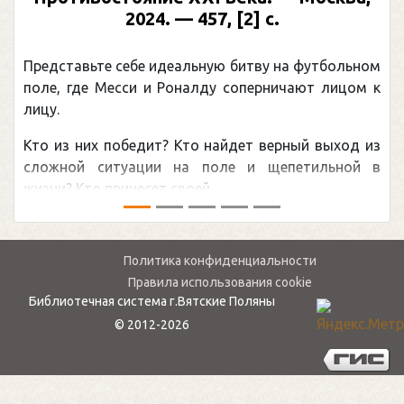
Москва, 2024 (макет 2025). — 133, [2] с.
(Подарочные издания. Спорт)
Погоня Александра Овечкина за снайперским
рекордом НХЛ, который принадлежит великому
канадцу Уэйну Гретцки, — едва ли не самая
обсуждаемая хоккейная тема последних лет в
мире.Перед сезоном Национальной хоккейной лиги
— ...
Политика конфиденциальности
Правила использования cookie
Библиотечная система г.Вятские Поляны
© 2012-2026