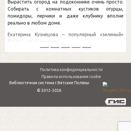
одоконнике очень просто.
Здоровое питание – основ
ых кустиков огурцы,
целом. Это не только легкос
 даже клубнику вполне
настроение и самочувстви
многих заболеваний.
– популярный «зеленый»
Однако многие думают,
условиях большого ...
Политика конфиденциальности
Правила использования cookie
Библиотечная система г.Вятские Поляны
© 2012-2026