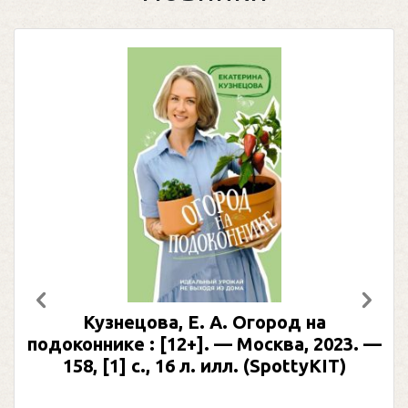
Предыдущий
След
. А. Огород на
Регина, Доктор, Здо
]. — Москва, 2023. —
большом городе. — 
л. илл. (SpottyKIT)
336 с. (Леч