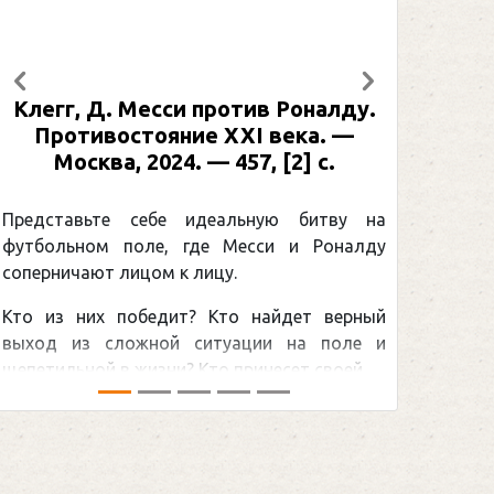
Предыдущий
Следующий
Клегг, Д. Месси против Роналду.
Противостояние XXI века. —
Москва, 2024. — 457, [2] с.
Представьте себе идеальную битву на
футбольном поле, где Месси и Роналду
соперничают лицом к лицу.
Кто из них победит? Кто найдет верный
выход из сложной ситуации на поле и
щепетильной в жизни? Кто принесет своей ...