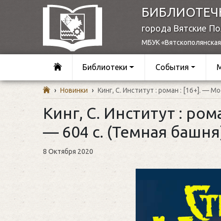
БИБЛИОТЕЧ
города Вятские П
МБУК «Вятскополянская
Библиотеки
События
›
Новинки
›
Кинг, С. Институт : роман : [16+]. — М
Кинг, С. Институт : рома
— 604 с. (Темная башня
8 Октября 2020