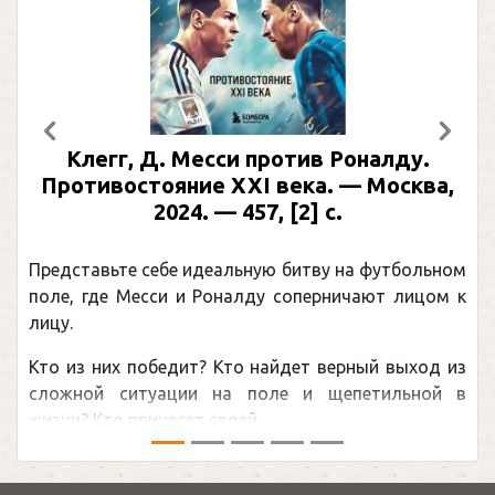
Предыдущий
След
Клегг, Д. Месси против Роналду.
Противостояние XXI века. — Москва,
2024. — 457, [2] с.
Представьте себе идеальную битву на футбольном
поле, где Месси и Роналду соперничают лицом к
лицу.
Кто из них победит? Кто найдет верный выход из
сложной ситуации на поле и щепетильной в
жизни? Кто принесет своей ...