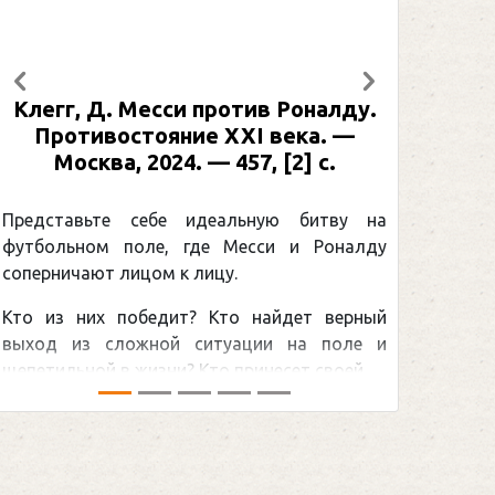
Предыдущий
Следующий
Клегг, Д. Месси против Роналду.
Противостояние XXI века. —
Москва, 2024. — 457, [2] с.
Представьте себе идеальную битву на
футбольном поле, где Месси и Роналду
соперничают лицом к лицу.
Кто из них победит? Кто найдет верный
выход из сложной ситуации на поле и
щепетильной в жизни? Кто принесет своей ...