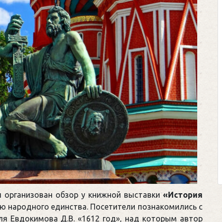
ыл организован обзор у книжной выставки
«История
ю народного единства. Посетители познакомились с
я Евдокимова Д.В. «1612 год», над которым автор