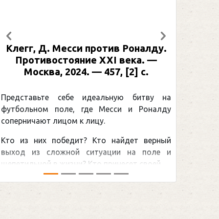
Предыдущий
Следующий
Клегг, Д. Месси против Роналду.
Рабине
Противостояние XXI века. —
: иллю
Москва, 2024. — 457, [2] с.
Москва
[2] 
Представьте себе идеальную битву на
футбольном поле, где Месси и Роналду
Погоня
соперничают лицом к лицу.
снайпер
Кто из них победит? Кто найдет верный
принадл
выход из сложной ситуации на поле и
Гретцки,
щепетильной в жизни? Кто принесет своей ...
хоккейна
сезоном Н