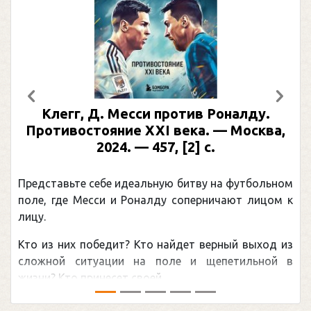
Предыдущий
След
Клегг, Д. Месси против Роналду.
Противостояние XXI века. — Москва,
2024. — 457, [2] с.
Представьте себе идеальную битву на футбольном
поле, где Месси и Роналду соперничают лицом к
лицу.
Кто из них победит? Кто найдет верный выход из
сложной ситуации на поле и щепетильной в
жизни? Кто принесет своей ...