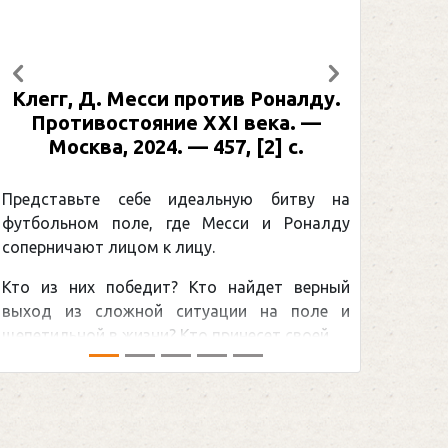
Предыдущий
Следующий
Клегг, Д. Месси против Роналду.
Противостояние XXI века. —
Москва, 2024. — 457, [2] с.
Представьте себе идеальную битву на
футбольном поле, где Месси и Роналду
соперничают лицом к лицу.
Кто из них победит? Кто найдет верный
выход из сложной ситуации на поле и
щепетильной в жизни? Кто принесет своей ...