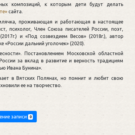
ьных композиций, к которым дети будут делать
те»
сайта.
млячка, проживающая и работающая в настоящее
т, психолог, Член Союза писателей России, поэт,
2017г.) и «Под созвездием Весов» (2018г.), автор
 «России дальний уголочек» (2020).
есности». Постановлением Московской областной
России за вклад в развитие и верность традициям
ью Ивана Бунина».
ывает в Вятских Полянах, но помнит и любит свою
хновили ее на творчество.
ение записи
0