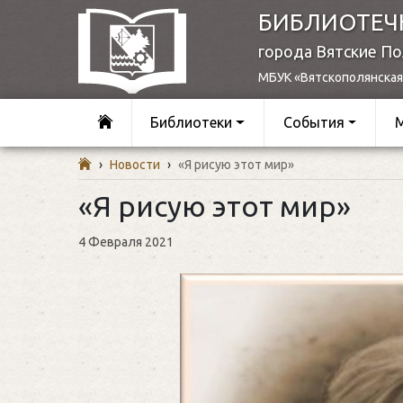
БИБЛИОТЕЧ
города Вятские П
МБУК «Вятскополянская
Библиотеки
События
›
Новости
›
«Я рисую этот мир»
«Я рисую этот мир»
4 Февраля 2021