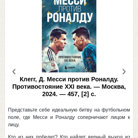
Предыдущий
След
Клегг, Д. Месси против Роналду.
Противостояние XXI века. — Москва,
2024. — 457, [2] с.
Представьте себе идеальную битву на футбольном
поле, где Месси и Роналду соперничают лицом к
лицу.
Кто из них победит? Кто найдет верный выход из