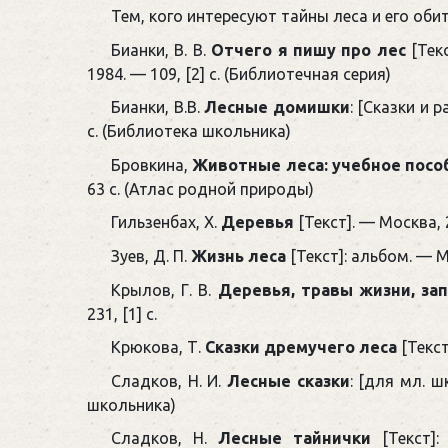
Тем, кого интересуют тайны леса и его обит
Бианки, В. В.
Отчего я пишу про лес
[Текс
1984. — 109, [2] с. (Библиотечная серия)
Бианки, В.В.
Лесные домишки
: [Сказки и 
с. (Библиотека школьника)
Бровкина,
Животные леса: учебное пособи
63 c. (Атлас родной природы)
Гильзенбах, Х.
Деревья
[Текст]. — Москва, 2
Зуев, Д. П.
Жизнь леса
[Текст]: альбом. — Мо
Крылов, Г. В.
Деревья, травы жизни, з
231, [1] с.
Крюкова, Т.
Сказки дремучего леса
[Текст
Сладков, Н. И.
Лесные сказки
: [для мл. ш
школьника)
Сладков, Н.
Лесные тайнички
[Текст]: