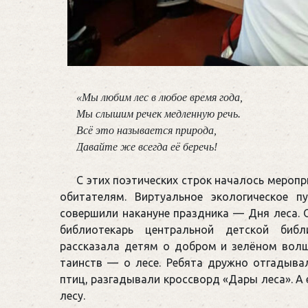
«Мы любим лес в любое время года, 

Мы слышим речек медленную речь.

Всё это называется природа,

Давайте же всегда её беречь!
С этих поэтических строк началось меропри
обитателям. Виртуальное экологическое п
совершили накануне праздника — Дня леса. 
библиотекарь центральной детской библ
рассказала детям о добром и зелёном волш
таинств — о лесе. Ребята дружно отгадывал
птиц, разгадывали кроссворд «Дары леса». А 
лесу.