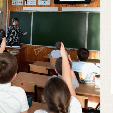
Клегг, Д. Месси против Роналду
Противостояние XXI века. —
Москва, 2024. — 457, [2] с.
Представьте себе идеальную битву 
футбольном поле, где Месси и Ронал
соперничают лицом к лицу.
Кто из них победит? Кто найдет верн
выход из сложной ситуации на поле
щепетильной в жизни? Кто принесет своей ..