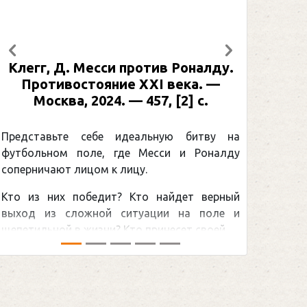
Предыдущий
Следующий
.
Рабинер, И. Я. Александр Овечкин
: иллюстрированная биография. —
Москва, 2024 (макет 2025). — 133,
[2] с. (Подарочные издания.
Спорт)
на
ду
Погоня Александра Овечкина за
снайперским рекордом НХЛ, который
ый
принадлежит великому канадцу Уэйну
 и
Гретцки, — едва ли не самая обсуждаемая
.
хоккейная тема последних лет в мире.Перед
сезоном Национальной хоккейной лиги — ...