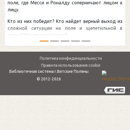
Погоня Александра Овечкина за снайпер
рекордом НХЛ, который принадлежит вели
канадцу Уэйну Гретцки, — едва ли не с
обсуждаемая хоккейная тема последних л
мире.Перед сезоном Национальной хоккейной 
— ...
Политика конфиденциальности
Правила использования cookie
Библиотечная система г.Вятские Поляны
© 2012-2026