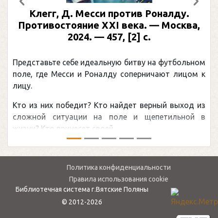
Предыдущий
След
Клегг, Д. Месси против Роналду.
Противостояние XXI века. — Москва,
2024. — 457, [2] с.
Представьте себе идеальную битву на футбольном
поле, где Месси и Роналду соперничают лицом к
лицу.
Кто из них победит? Кто найдет верный выход из
сложной ситуации на поле и щепетильной в
жизни? Кто принесет своей ...
Политика конфиденциальности
Правила использования cookie
Библиотечная система г.Вятские Поляны
© 2012-2026