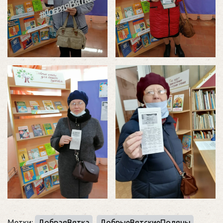
Метки:
ДобраяВятка
,
ДобрыеВятскиеПоляны
,