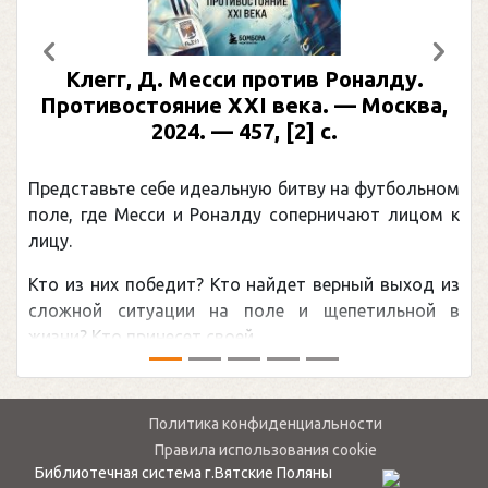
Предыдущий
След
Клегг, Д. Месси против Роналду.
Раби
отивостояние XXI века. — Москва,
илл
2024. — 457, [2] с.
Москва
(П
ставьте себе идеальную битву на футбольном
Погоня 
, где Месси и Роналду соперничают лицом к
рекордо
канадцу
из них победит? Кто найдет верный выход из
обсужда
ной ситуации на поле и щепетильной в
мире.Пер
? Кто принесет своей ...
— ...
Политика конфиденциальности
Правила использования cookie
Библиотечная система г.Вятские Поляны