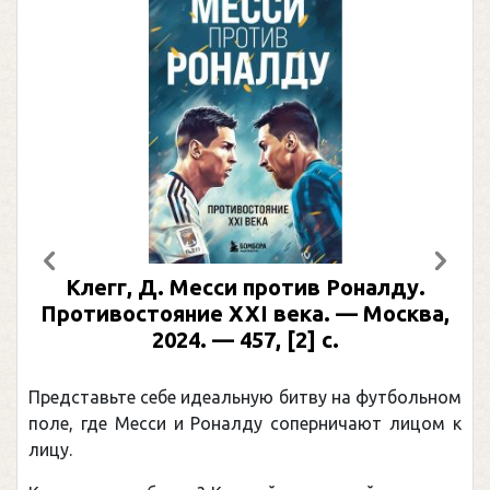
Предыдущий
След
Клегг, Д. Месси против Роналду.
Раби
отивостояние XXI века. — Москва,
илл
2024. — 457, [2] с.
Москва
(П
ставьте себе идеальную битву на футбольном
Погоня 
, где Месси и Роналду соперничают лицом к
рекордо
канадцу