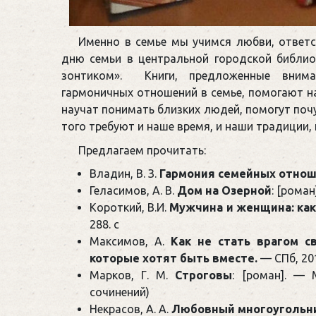
Именно в семье мы учимся любви, ответ
дню семьи в центральной городской библи
зонтиком». Книги, предложенные внима
гармоничных отношений в семье, помогают на
научат понимать близких людей, помогут поч
того требуют и наше время, и наши традиции, 
Предлагаем прочитать:
Владин, В. З.
Гармония семейных отнош
Геласимов, А. В.
Дом на Озерной
: [роман
Короткий, В.И.
Мужчина и женщина: как
288. с
Максимов, А.
Как не стать врагом с
которые хотят быть вместе.
— СПб, 2013
Марков, Г. М.
Строговы
: [роман]. — 
сочинений)
Некрасов, А. А.
Любовный многоугольн