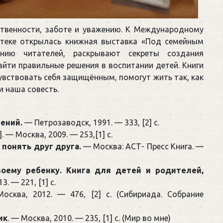
ственности, заботе и уважению. К Международному
отеке открылась книжная выставка «Под семейным
нию читателей, раскрывают секреты создания
йти правильные решения в воспитании детей. Книги
увствовать себя защищённым, помогут жить так, как
и наша совесть.
ений.
— Петрозаводск, 1991. — 333, [2] с.
]. — Москва, 2009. — 253,[1] с.
 понять друг друга.
— Москва: АСТ- Пресс Книга. —
воему ребенку. Книга для детей и родителей,
. — 221, [1] с.
Москва, 2012. — 476, [2] с. (Сибириада. Собрание
ик
. — Москва, 2010. — 235, [1] с. (Мир во мне)