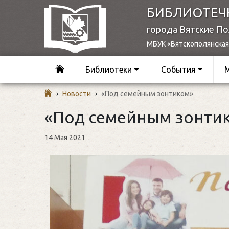
БИБЛИОТЕЧ
города Вятские П
МБУК «Вятскополянская
Библиотеки
События
›
Новости
›
«Под семейным зонтиком»
«Под семейным зонти
14 Мая 2021