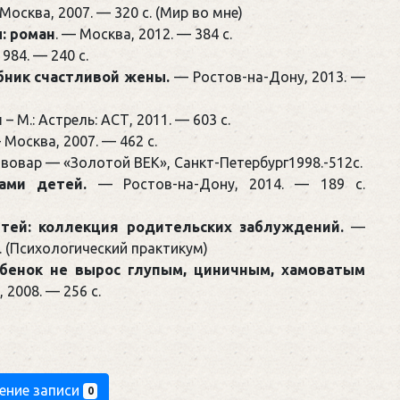
 Москва, 2007. — 320 с. (Мир во мне)
: роман
. — Москва, 2012. — 384 с.
984. — 240 с.
ебник счастливой жены.
— Ростов-на-Дону, 2013. —
л
– М.: Астрель: АСТ, 2011. — 603 с.
Москва, 2007. — 462 с.
ивовар — «Золотой ВЕК», Санкт-Петербург1998.-512с.
ами детей.
— Ростов-на-Дону, 2014. — 189 с.
тей: коллекция родительских заблуждений.
—
. (Психологический практикум)
бенок не вырос глупым, циничным, хамоватым
, 2008. — 256 с.
ение записи
0