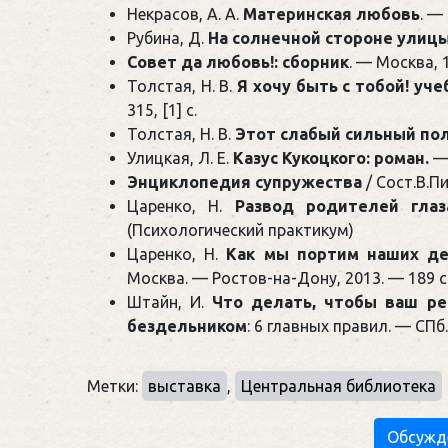
Некрасов, А. А.
Материнская любовь
. —
Рубина, Д.
На солнечной стороне улицы
Совет да любовь!: сборник
. — Москва, 1
Толстая, Н. В.
Я хочу быть с тобой! уч
315, [1] c.
Толстая, Н. В.
Этот слабый сильный по
Улицкая, Л. Е.
Казус Кукоцкого: роман.
— 
Энциклопедия супружества
/ Сост.В.П
Царенко, Н.
Развод родителей глаз
(Психологический практикум)
Царенко, Н.
Как мы портим наших де
Москва. — Ростов-на-Дону, 2013. — 189 с
Штайн, И.
Что делать, чтобы ваш ре
бездельником
: 6 главных правил. — СПб.
Метки:
выставка
,
Центральная библиотека
Обсужд