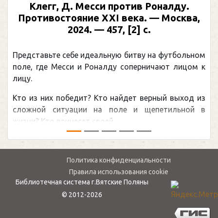
Предыдущий
След
Клегг, Д. Месси против Роналду.
Противостояние XXI века. — Москва,
2024. — 457, [2] с.
Представьте себе идеальную битву на футбольном
поле, где Месси и Роналду соперничают лицом к
лицу.
Кто из них победит? Кто найдет верный выход из
сложной ситуации на поле и щепетильной в
жизни? Кто принесет своей ...
Политика конфиденциальности
Правила использования cookie
Библиотечная система г.Вятские Поляны
© 2012-2026