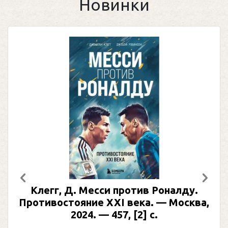
Новинки
Предыдущий
След
Клегг, Д. Месси против Роналду.
Противостояние XXI века. — Москва,
2024. — 457, [2] с.