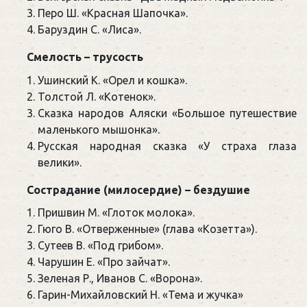
Перо Ш. «Красная Шапочка».
Баруздин С. «Лиса».
Смелость – трусость
Ушинский К. «Орел и кошка».
Толстой Л. «Котенок».
Сказка народов Аляски «Большое путешествие
маленького мышонка».
Русская народная сказка «У страха глаза
велики».
Сострадание (милосердие) – бездушие
Пришвин М. «Глоток молока».
Гюго В. «Отверженные» (глава «Козетта»).
Сутеев В. «Под грибом».
Чарушин Е. «Про зайчат».
Зеленая Р., Иванов С. «Ворона».
Гарин-Михайловский Н. «Тема и жучка»