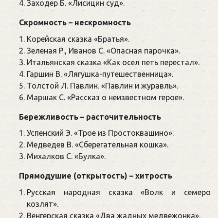
Заходер Б. «Лисицин суд».
Скромность – нескромность
Корейская сказка «Братья».
Зеленая Р., Иванов С. «Опасная парочка».
Итальянская сказка «Как осел петь перестал».
Гаршин В. «Лягушка-путешественница».
Толстой Л. Павлин. «Павлин и журавль».
Маршак С. «Рассказ о неизвестном герое».
Бережливость – расточительность
Успенский Э. «Трое из Простоквашино».
Медведев В. «Сберегательная кошка».
Михалков С. «Булка».
Прямодушие (открытость) – хитрость
Русская народная сказка «Волк и семеро
козлят».
Венгерская сказка «Два жадных медвежонка».