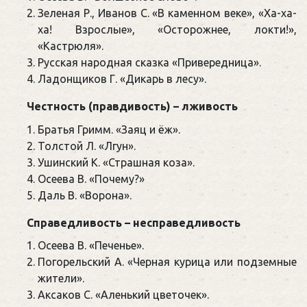
Зеленая Р., Иванов С. «В каменном веке», «Ха-ха-
ха! Взрослые», «Осторожнее, локти!»,
«Кастрюля».
Русская народная сказка «Привередница».
Ладонщиков Г. «Дикарь в лесу».
Честность (правдивость) – лживость
Братья Гримм. «Заяц и ёж».
Толстой Л. «Лгун».
Ушинский К. «Страшная коза».
Осеева В. «Почему?»
Даль В. «Ворона».
Справедливость – несправедливость
Осеева В. «Печенье».
Погорельский А. «Черная курица или подземные
жители».
Аксаков С. «Аленький цветочек».