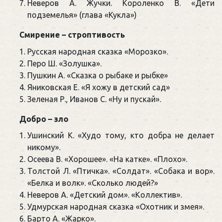
Неверов А. Жучки. Короленко В. «Дети
подземелья» (глава «Кукла»)
Смирение – строптивость
Русская народная сказка «Морозко».
Перо Ш. «Золушка».
Пушкин А. «Сказка о рыбаке и рыбке»
Яниковская Е. «Я хожу в детский сад»
Зеленая Р., Иванов С. «Ну и пускай».
Добро – зло
Ушинский К. «Худо тому, кто добра не делает
никому».
Осеева В. «Хорошее». «На катке». «Плохо».
Толстой Л. «Птичка». «Солдат». «Собака и вор».
«Белка и волк». «Сколько людей?»
Неверов А. «Детский дом». «Коллектив».
Удмурская народная сказка «Охотник и змея».
Барто А. «Жарко».