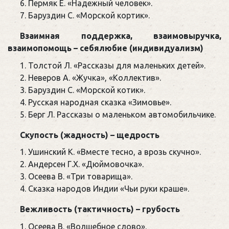
Пермяк Е. «Надежный человек».
Баруздин С. «Морской кортик».
Взаимная поддержка, взаимовыручка,
взаимопомощь – себялюбие (индивидуализм)
Толстой Л. «Рассказы для маленьких детей».
Неверов А. «Жучка», «Коллектив».
Баруздин С. «Морской котик».
Русская народная сказка «Зимовье».
Берг Л. Рассказы о маленьком автомобильчике.
Скупость (жадность) – щедрость
Ушинский К. «Вместе тесно, а врозь скучно».
Андерсен Г.Х. «Дюймовочка».
Осеева В. «Три товарища».
Сказка народов Индии «Чьи руки краше».
Вежливость (тактичность) – грубость
Осеева В. «Волшебное слово».