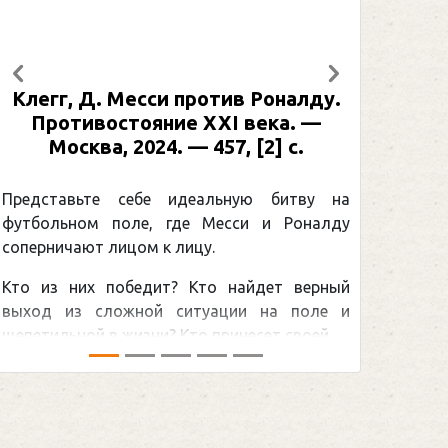
Предыдущий
Следующий
Клегг, Д. Месси против Роналду.
Противостояние XXI века. —
Москва, 2024. — 457, [2] с.
Представьте себе идеальную битву на
футбольном поле, где Месси и Роналду
соперничают лицом к лицу.
Кто из них победит? Кто найдет верный
выход из сложной ситуации на поле и
щепетильной в жизни? Кто принесет своей ...