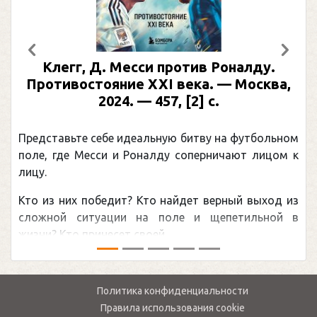
Предыдущий
След
Клегг, Д. Месси против Роналду.
Противостояние XXI века. — Москва,
2024. — 457, [2] с.
Представьте себе идеальную битву на футбольном
поле, где Месси и Роналду соперничают лицом к
лицу.
Кто из них победит? Кто найдет верный выход из
сложной ситуации на поле и щепетильной в
жизни? Кто принесет своей ...
Политика конфиденциальности
Правила использования cookie