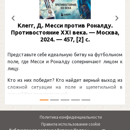
Предыдущий
След
Клегг, Д. Месси против Роналду.
Противостояние XXI века. — Москва,
2024. — 457, [2] с.
Представьте себе идеальную битву на футбольном
поле, где Месси и Роналду соперничают лицом к
лицу.
Кто из них победит? Кто найдет верный выход из
сложной ситуации на поле и щепетильной в
жизни? Кто принесет своей ...
Политика конфиденциальности
Правила использования cookie