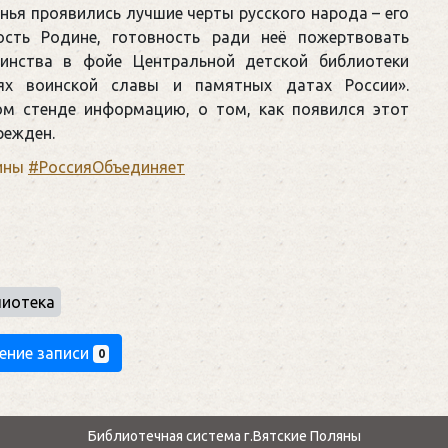
нья проявились лучшие черты русского народа – его
ность Родине, готовность ради неё пожертвовать
инства в фойе Центральной детской библиотеки
х воинской славы и памятных датах России».
ом стенде информацию, о том, как появился этот
режден.
ины
#РоссияОбъединяет
лиотека
ение записи
0
Библиотечная система г.Вятские Поляны