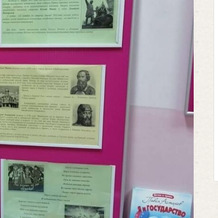
Клегг, Д. Мес
Противосто
Москва, 20
Представьте се
футбольном поле
соперничают лицом
Кто из них побе
выход из сложн
щепетильной в жизн