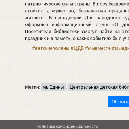
патриотические силы страны. В пору безвреме
стойкость, мужество, беззаветная предан
жизнью. В преддверии Дня народного ед
оформлен информационный стенд «О дня
Посетители библиотеки смогут найти на эт
праздник и в память, о каких событиях был уч
#вятскиеполяны
#ЦДБ
#мывместе
#мыед
Метки:
мыЕдины
,
Центральная детская биб
Обсужд
Политика конфиденциальности