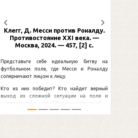
Предыдущий
Следующий
си против Роналду.
Рабинер, И. Я. Алекс
яние XXI века. —
: иллюстрированная б
24. — 457, [2] с.
Москва, 2024 (макет 2
[2] с. (Подарочные
Спорт)
бе идеальную битву на
, где Месси и Роналду
Погоня Александра 
 к лицу.
снайперским рекордом 
дит? Кто найдет верный
принадлежит великому к
ой ситуации на поле и
Гретцки, — едва ли не сам
и? Кто принесет своей ...
хоккейная тема последних л
сезоном Национальной хоккей