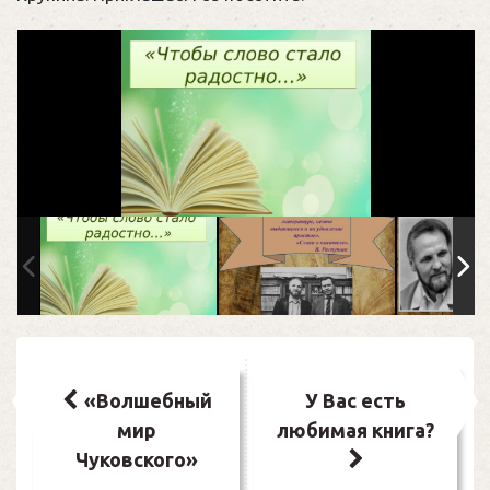
Навигация
по
«Волшебный
У Вас есть
мир
любимая книга?
записям
Чуковского»