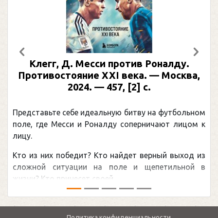
Предыдущий
След
Клегг, Д. Месси против Роналду.
Противостояние XXI века. — Москва,
2024. — 457, [2] с.
Представьте себе идеальную битву на футбольном
поле, где Месси и Роналду соперничают лицом к
лицу.
Кто из них победит? Кто найдет верный выход из
сложной ситуации на поле и щепетильной в
жизни? Кто принесет своей ...
Политика конфиденциальности