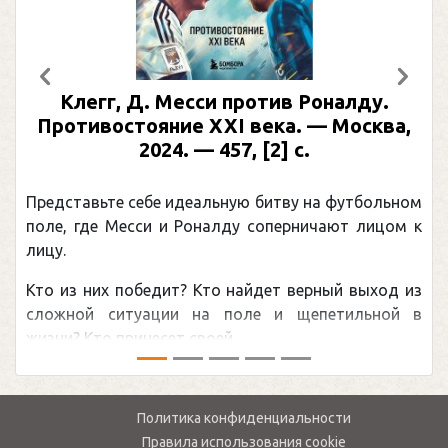
Предыдущий
След
Клегг, Д. Месси против Роналду.
Противостояние XXI века. — Москва,
2024. — 457, [2] с.
Представьте себе идеальную битву на футбольном
поле, где Месси и Роналду соперничают лицом к
лицу.
Кто из них победит? Кто найдет верный выход из
сложной ситуации на поле и щепетильной в
жизни? Кто принесет своей ...
Политика конфиденциальности
Правила использования cookie