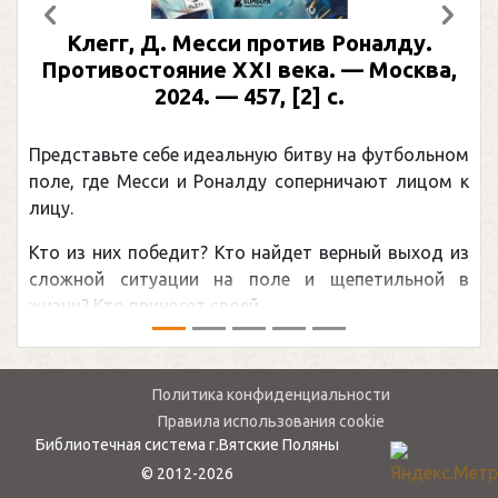
Предыдущий
След
Клегг, Д. Месси против Роналду.
Противостояние XXI века. — Москва,
2024. — 457, [2] с.
Представьте себе идеальную битву на футбольном
поле, где Месси и Роналду соперничают лицом к
лицу.
Кто из них победит? Кто найдет верный выход из
сложной ситуации на поле и щепетильной в
жизни? Кто принесет своей ...
Политика конфиденциальности
Правила использования cookie
Библиотечная система г.Вятские Поляны
© 2012-2026