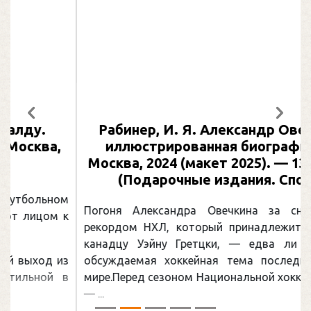
Предыдущий
След
Рабинер, И. Я. Александр Овечкин :
иллюстрированная биография. —
Москва, 2024 (макет 2025). — 133, [2] с.
(Подарочные издания. Спорт)
Погоня Александра Овечкина за снайперским
рекордом НХЛ, который принадлежит великому
канадцу Уэйну Гретцки, — едва ли не самая
обсуждаемая хоккейная тема последних лет в
мире.Перед сезоном Национальной хоккейной лиги
— ...