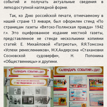
событий и получать актуальные сведения в
легкодоступной наглядной форме.
Так, ко Дню российской печати, отмечаемому в
нашей стране 13 января, был оформлен стенд «По
страницам газеты «Вятско-Полянская правда» 1942
г.». Это оцифрованное издание местной газеты,
представленное не стенде несколькими копиями
статей: Е. Михайловой «Патриоты», Я.Я.Томсона
«Успехи ремесленников», М.Х.Андерсона «Стахановки
Сосновской судоверфи», Н. Попонина
«Общественницы» и другими.