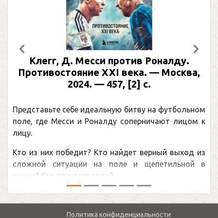
Предыдущий
След
Клегг, Д. Месси против Роналду.
Противостояние XXI века. — Москва,
2024. — 457, [2] с.
Представьте себе идеальную битву на футбольном
поле, где Месси и Роналду соперничают лицом к
лицу.
Кто из них победит? Кто найдет верный выход из
сложной ситуации на поле и щепетильной в
жизни? Кто принесет своей ...
Политика конфиденциальности