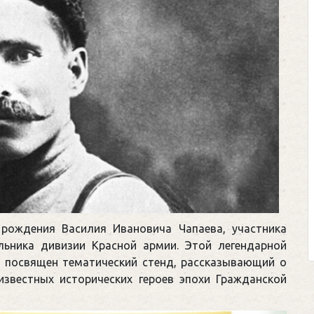
Клегг, Д. Месси против Рон
Противостояние XXI века
Москва, 2024. — 457, [2] с
Представьте себе идеальную би
футбольном поле, где Месси и Р
соперничают лицом к лицу.
Кто из них победит? Кто найдет 
выход из сложной ситуации на 
рождения Василия Ивановича Чапаева, участника
щепетильной в жизни? Кто принесет сво
льника дивизии Красной армии. Этой легендарной
 посвящен тематический стенд, рассказывающий о
известных исторических героев эпохи Гражданской