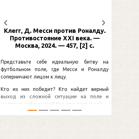
Предыдущий
Следующий
алду.
Рабинер, И. Я. Александр Овечкин
. —
: иллюстрированная биография. —
.
Москва, 2024 (макет 2025). — 133,
[2] с. (Подарочные издания.
Спорт)
тву на
оналду
Погоня Александра Овечкина за
снайперским рекордом НХЛ, который
верный
принадлежит великому канадцу Уэйну
поле и
Гретцки, — едва ли не самая обсуждаемая
ей ...
хоккейная тема последних лет в мире.Перед
сезоном Национальной хоккейной лиги — ...