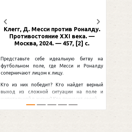
Предыдущий
Следующий
Клегг, Д. Месси против Роналду.
Рабинер
Противостояние XXI века. —
: иллюс
Москва, 2024. — 457, [2] с.
Москва,
[2] 
Представьте себе идеальную битву на
футбольном поле, где Месси и Роналду
Погоня
соперничают лицом к лицу.
снайпер
Кто из них победит? Кто найдет верный
принадл
выход из сложной ситуации на поле и
Гретцки, 
щепетильной в жизни? Кто принесет своей ...
хоккейная
сезоном Н