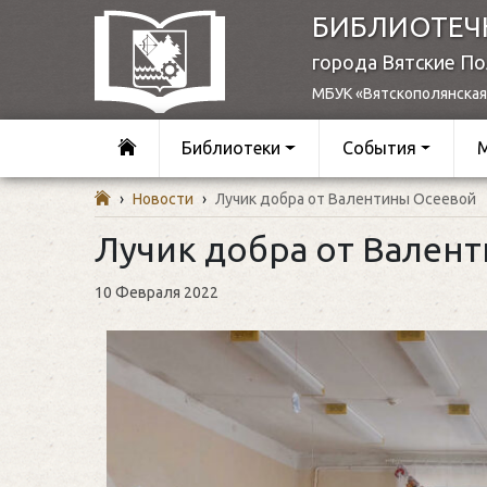
БИБЛИОТЕЧ
города Вятские П
МБУК «Вятскополянская
Библиотеки
События
›
Новости
›
Лучик добра от Валентины Осеевой
Лучик добра от Вален
10 Февраля 2022