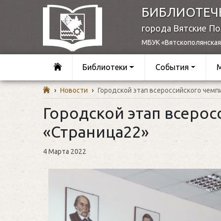
БИБЛИОТЕЧ
города Вятские П
МБУК «Вятскополянская
Библиотеки
События
›
Новости
›
Городской этап всероссийского чемп
Городской этап всерос
«Страница22»
4 Марта 2022