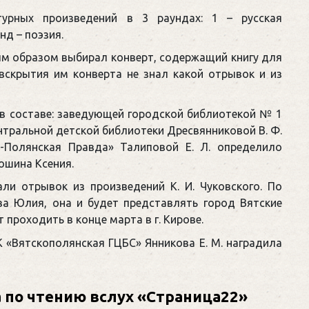
турных произведений в 3 раундах: 1 – русская
нд – поэзия.
ым образом выбирал конверт, содержащий книгу для
вскрытия им конверта не знал какой отрывок и из
 в составе: заведующей городской библиотекой № 1
ентральной детской библиотеки Дресвянниковой В. Ф.
о-Полянская Правда» Талиповой Е. Л. определило
ошина Ксения.
ли отрывок из произведений К. И. Чуковского. По
а Юлия, она и будет представлять город Вятские
проходить в конце марта в г. Кирове.
 «Вятскополянская ГЦБС» Янникова Е. М. наградила
 по чтению вслух «Страница22»