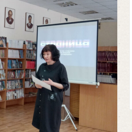
Клегг, Д. Месси против Рона
Противостояние XXI века.
Москва, 2024. — 457, [2] с.
Представьте себе идеальную бит
футбольном поле, где Месси и Ро
соперничают лицом к лицу.
Кто из них победит? Кто найдет в
выход из сложной ситуации на п
щепетильной в жизни? Кто принесет свое