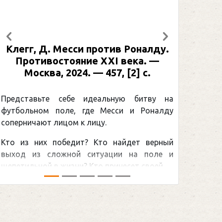
Предыдущий
Следующий
лду.
Рабинер, И. Я. Александр Овечкин
 —
: иллюстрированная биография. —
Москва, 2024 (макет 2025). — 133,
[2] с. (Подарочные издания.
Спорт)
ву на
налду
Погоня Александра Овечкина за
снайперским рекордом НХЛ, который
ерный
принадлежит великому канадцу Уэйну
оле и
Гретцки, — едва ли не самая обсуждаемая
й ...
хоккейная тема последних лет в мире.Перед
сезоном Национальной хоккейной лиги — ...