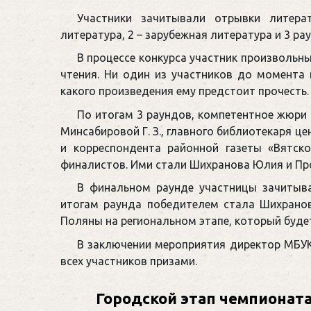
Участники зачитывали отрывки литера
литература, 2 – зарубежная литература и 3 рау
В процессе конкурса участник произвольн
чтения. Ни один из участников до момента 
какого произведения ему предстоит прочесть.
По итогам 3 раундов, компетентное жюри
Минсабировой Г. З., главного библиотекаря ц
и корреспондента районной газеты «Вятск
финалистов. Ими стали Шихранова Юлия и Пр
В финальном раунде участницы зачитыва
итогам раунда победителем стала Шихранов
Поляны на региональном этапе, который будет 
В заключении мероприятия директор МБУК
всех участников призами.
Городской этап чемпионата