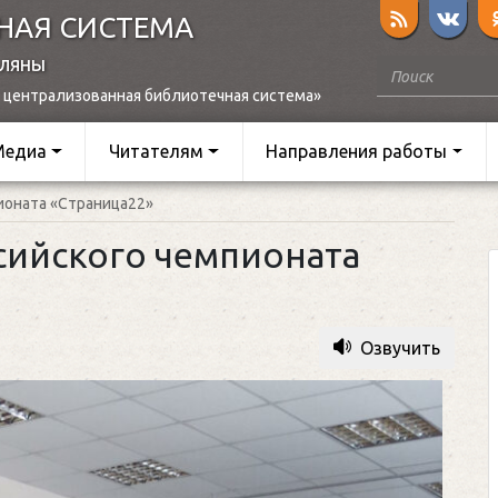
НАЯ СИСТЕМА
оляны
 централизованная библиотечная система»
Медиа
Читателям
Направления работы
ионата «Страница22»
сийского чемпионата
Озвучить