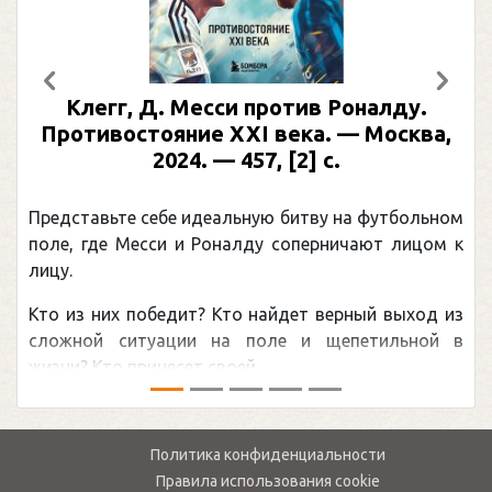
Предыдущий
След
Клегг, Д. Месси против Роналду.
Противостояние XXI века. — Москва,
2024. — 457, [2] с.
Представьте себе идеальную битву на футбольном
поле, где Месси и Роналду соперничают лицом к
лицу.
Кто из них победит? Кто найдет верный выход из
сложной ситуации на поле и щепетильной в
жизни? Кто принесет своей ...
Политика конфиденциальности
Правила использования cookie