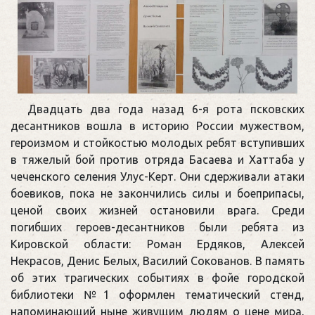
Двадцать два года назад 6-я рота псковских
десантников вошла в историю России мужеством,
героизмом и стойкостью молодых ребят вступивших
в тяжелый бой против отряда Басаева и Хаттаба у
чеченского селения Улус-Керт. Они сдерживали атаки
боевиков, пока не закончились силы и боеприпасы,
ценой своих жизней остановили врага. Среди
погибших героев-десантников были ребята из
Кировской области: Роман Ердяков, Алексей
Некрасов, Денис Белых, Василий Сокованов. В память
об этих трагических событиях в фойе городской
библиотеки №1 оформлен тематический стенд,
напоминающий ныне живущим людям о цене мира,