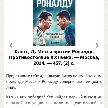
Предыдущий
След
Клегг, Д. Месси против Роналду.
Раби
отивостояние XXI века. — Москва,
илл
2024. — 457, [2] с.
Москва
(П
ставьте себе идеальную битву на футбольном
Погоня 
, где Месси и Роналду соперничают лицом к
рекордо
канадцу
из них победит? Кто найдет верный выход из
обсужда
ной ситуации на поле и щепетильной в
мире.Пер