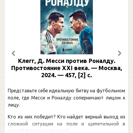
Предыдущий
След
Клегг, Д. Месси против Роналду.
Противостояние XXI века. — Москва,
2024. — 457, [2] с.
Представьте себе идеальную битву на футбольном
поле, где Месси и Роналду соперничают лицом к
лицу.
Кто из них победит? Кто найдет верный выход из
сложной ситуации на поле и щепетильной в
жизни? Кто принесет своей ...