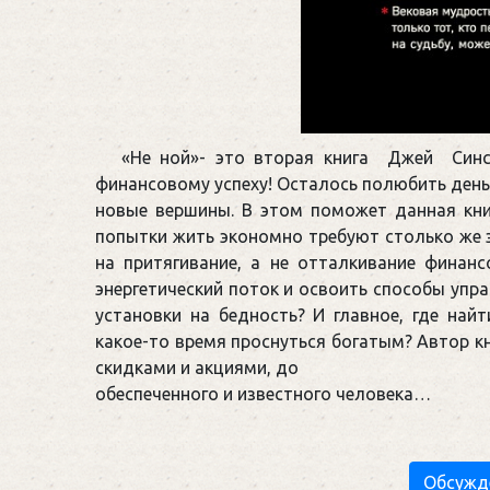
«Не ной»- это вторая книга Джей Синсе
финансовому успеху! Осталось полюбить день
новые вершины. В этом поможет данная кни
попытки жить экономно требуют столько же э
на притягивание, а не отталкивание финан
энергетический поток и освоить способы упр
установки на бедность? И главное, где най
какое-то время проснуться богатым? Автор к
скидками и акциями, до
обеспеченного и известного человека…
Обсужд