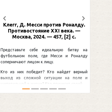
Предыдущий
Следующий
Клегг, Д. Месси против Роналду.
Противостояние XXI века. —
Москва, 2024. — 457, [2] с.
Представьте себе идеальную битву на
футбольном поле, где Месси и Роналду
соперничают лицом к лицу.
Кто из них победит? Кто найдет верный
выход из сложной ситуации на поле и
щепетильной в жизни? Кто принесет своей ...